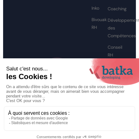
Inko
Coaching
Bivouak
Développemen
RH
des
Compétences
Conseil
RH
Externalisation
RH
Marque
Employeur
Transition
professionnelle