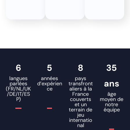
6
5
8
35
langues
années
pays
ans
parlées
d’expérien
transfront
(FR/NL/UK
ce
aliers à la
/DE/IT/ES
France
âge
P)
couverts
moyen de
et un
notre
terrain de
équipe
jeu
internatio
nal