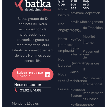
gro
entr
exp
upe
epri
erti
ses
ses
Notre
Keyman
Cooptation
histoire
Batka, groupe de 12
KeylinkJob
Management
Nos
cabinets RH. Nous
de Transition
accompagnons la
engagements
KeyWe
progression des
Mobilité
Notre
KeyTech
entreprises grâce au
Interne
promesse
recrutement de leurs
Batka
talents, au développement
employeur
Placement
International
de leurs Hommes et au
de
Nos
conseil RH.
QuinteSens
Freelances
bureaux
IT
Jalan
Suivez-nous sur
Nous
LinkedIn
Recrutement
rejoindre
Kohérence
International
Nous contacter
Presse
Keycoopt
03.62.13.14.68
Recrutement
System
et Chasse
Mentions Légales
KeyEngage
de tête