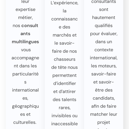
leur
consultants
L’expérience,
expertise
sont
la
métier,
hautement
connaissanc
nos
consult
qualifiés
e des
ants
pour
évaluer,
marchés et
multilingues
dans un
le savoir-
vous
contexte
faire de nos
accompagne
international
,
chasseurs
nt dans les
les moteurs,
de tête nous
particularité
savoir-faire
permettent
s
et savoir-
d’identifier
international
être des
et d’attirer
es,
candidats,
des
talents
géographiqu
afin de faire
rares,
es et
matcher leur
invisibles ou
culturelles.
projet
inaccessible