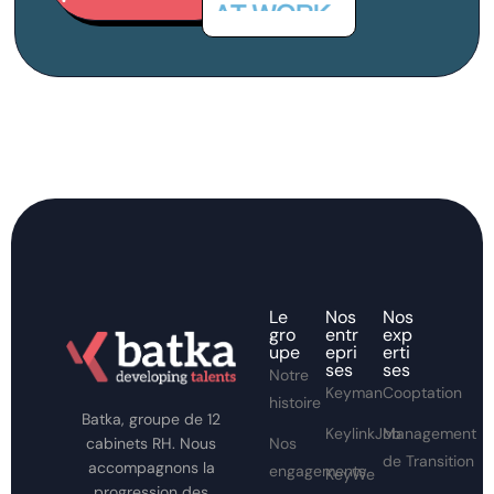
Le
Nos
Nos
gro
entr
exp
upe
epri
erti
ses
ses
Notre
Keyman
Cooptation
histoire
Batka, groupe de 12
KeylinkJob
Management
Nos
cabinets RH. Nous
de Transition
accompagnons la
engagements
KeyWe
progression des