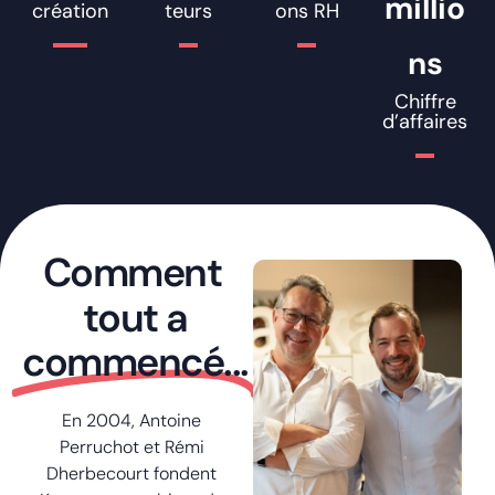
millio
création
teurs
ons RH
ns
Chiffre
d’affaires
Comment
tout a
commencé...
En 2004, Antoine
Perruchot et Rémi
Dherbecourt fondent