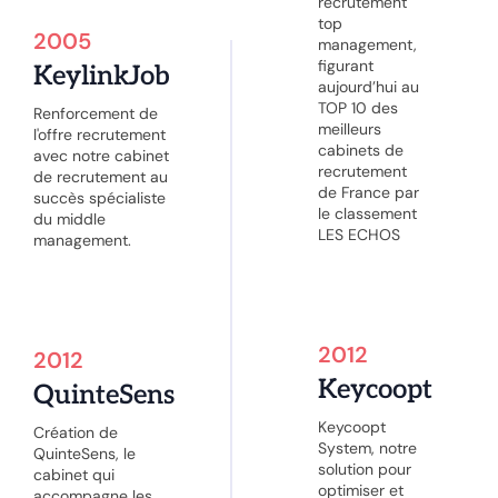
recrutement
top
2005
management,
figurant
KeylinkJob
aujourd’hui au
TOP 10 des
Renforcement de
meilleurs
l'offre recrutement
cabinets de
avec notre cabinet
recrutement
de recrutement au
de France par
succès spécialiste
le classement
du middle
LES ECHOS
management.
2012
2012
Keycoopt
QuinteSens
Keycoopt
Création de
System, notre
QuinteSens, le
solution pour
cabinet qui
optimiser et
accompagne les