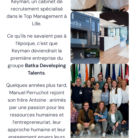
Keyman, un cabinet de
recrutement spécialisé
dans le Top Management à
Lille.
Ce qu’ils ne savaient pas à
l’époque, c’est que
Keyman deviendrait la
première entreprise du
groupe
Batka Developing
Talents
.
Quelques années plus tard,
Manuel Perruchot rejoint
son frère Antoine : a
nimés
par une passion pour les
ressources humaines et
l’entrepreneuriat, leur
approche humaine et leur
engagement envers leurs