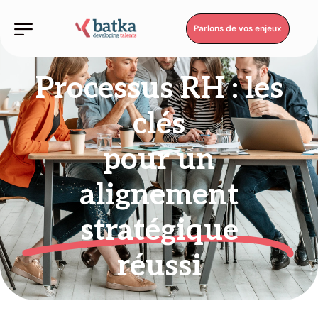
Parlons de vos enjeux
Processus RH : les
clés
pour un
alignement
stratégique
réussi