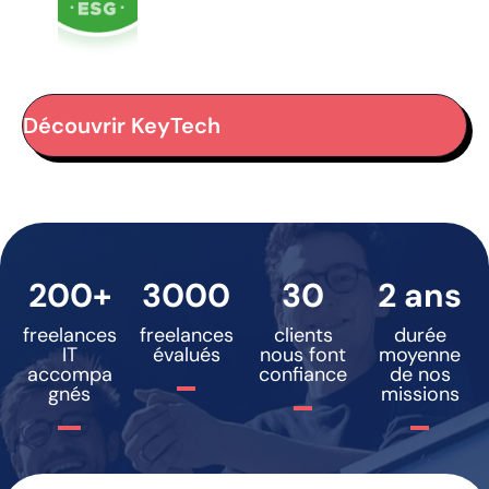
Découvrir KeyTech
200+
3000
30
2 ans
freelances
freelances
clients
durée
IT
évalués
nous font
moyenne
accompa
confiance
de nos
gnés
missions