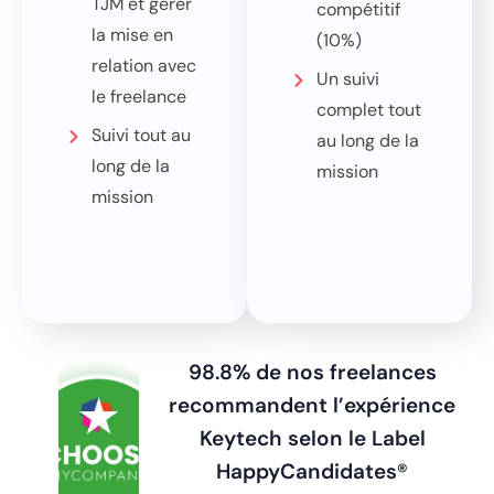
TJM et gérer
compétitif
la mise en
(10%)
relation avec
Un suivi
le freelance
complet tout
Suivi tout au
au long de la
long de la
mission
mission
98.8% de nos freelances
recommandent l’expérience
Keytech
s
elon le Label
HappyCandidates®