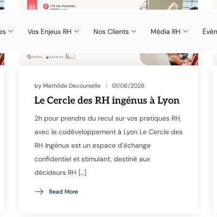
es
Vos Enjeux RH
Nos Clients
Média RH
Évè
by
Mathilde Decourselle
01/06/2026
Le Cercle des RH ingénus à Lyon
2h pour prendre du recul sur vos pratiques RH,
avec le codéveloppement à Lyon Le Cercle des
RH Ingénus est un espace d’échange
confidentiel et stimulant, destiné aux
décideurs RH […]
Read More