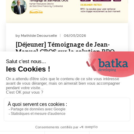
by
Mathilde Decourselle
06/05/2026
[Déjeuner] Témoignage de Jean-
Manuel CROS sur la solution RPO
Le départ d’un Responsable Recrutement, ça
n’arrive jamais “au bon moment”. Dans ce cas
précis : 90 recrutements à sécuriser, une équipe RH
à soutenir et une entreprise en pleine […]
Read More